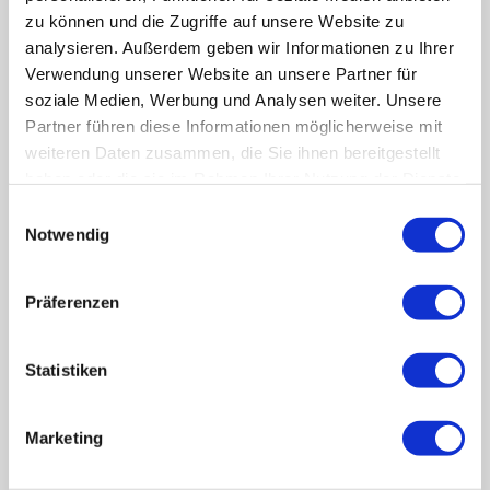
zu können und die Zugriffe auf unsere Website zu
• Haus & Garten-Entrümpelungen
• und vieles mehr, sprechen Sie uns einfach an
analysieren. Außerdem geben wir Informationen zu Ihrer
Verwendung unserer Website an unsere Partner für
Eine kostenlose Vor-Ort-Beratung ist für uns
soziale Medien, Werbung und Analysen weiter. Unsere
selbstverständlich.
Partner führen diese Informationen möglicherweise mit
weiteren Daten zusammen, die Sie ihnen bereitgestellt
Ihre freundlichen Gärtner
haben oder die sie im Rahmen Ihrer Nutzung der Dienste
gesammelt haben. Sie geben Einwilligung zu unseren
Einwilligungsauswahl
Cookies, wenn Sie unsere Webseite weiterhin nutzen.
Notwendig
Rufen Sie uns an: 07121 / 21824
Präferenzen
Oder schreiben Sie uns eine Nachricht:
Statistiken
NAME
Marketing