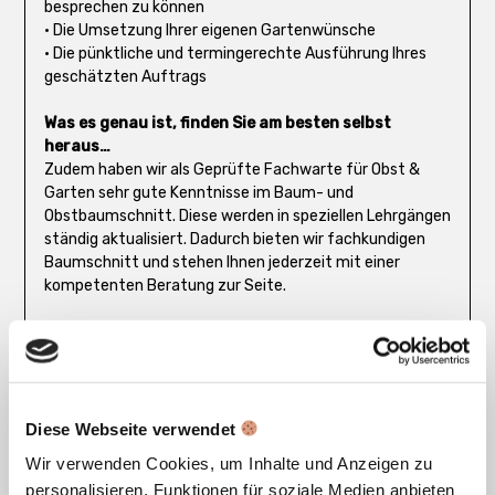
besprechen zu können
• Die Umsetzung Ihrer eigenen Gartenwünsche
• Die pünktliche und termingerechte Ausführung Ihres
geschätzten Auftrags
Was es genau ist, finden Sie am besten selbst
heraus…
Zudem haben wir als Geprüfte Fachwarte für Obst &
Garten sehr gute Kenntnisse im Baum- und
Obstbaumschnitt. Diese werden in speziellen Lehrgängen
ständig aktualisiert. Dadurch bieten wir fachkundigen
Baumschnitt und stehen Ihnen jederzeit mit einer
kompetenten Beratung zur Seite.
Was wir anbieten:
• Alle Gartenpflegearbeiten
• Baum- und Obstbaumschnitt
• Baumfällarbeiten – bis zu einer gewissen Größe.
• kleinere Reparaturarbeiten
Diese Webseite verwendet
• Pflanzenlieferung und Bepflanzung
Wir verwenden Cookies, um Inhalte und Anzeigen zu
• Gartenpflege und -erhaltung
personalisieren, Funktionen für soziale Medien anbieten
• Gartensanierungen